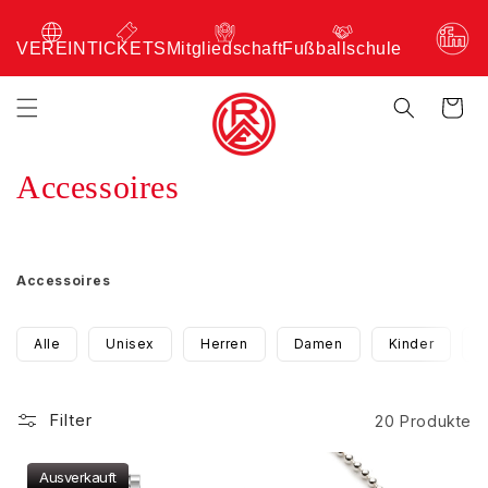
VEREIN
TICKETS
Mitgliedschaft
Fußballschule
Warenkor
K
Accessoires
a
t
Accessoires
e
Alle
Unisex
Herren
Damen
Kinder
g
o
Filter
20 Produkte
r
i
Ausverkauft