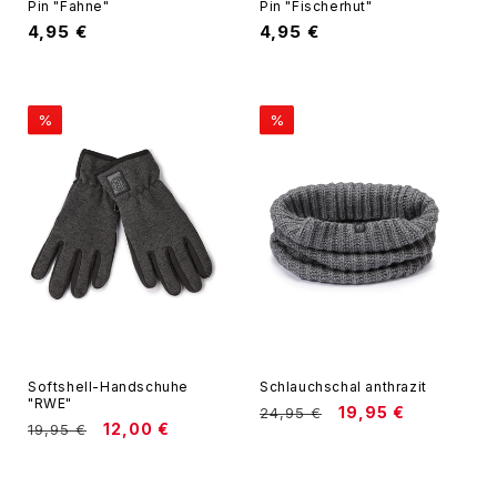
Pin "Fahne"
Pin "Fischerhut"
Normaler
4,95 €
Normaler
4,95 €
Preis
Preis
%
%
Softshell-Handschuhe
Schlauchschal anthrazit
"RWE"
Normaler
Verkaufspreis
19,95 €
24,95 €
Normaler
Verkaufspreis
12,00 €
19,95 €
Preis
Preis