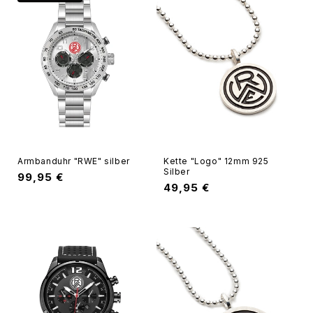
e
:
Armbanduhr "RWE" silber
Kette "Logo" 12mm 925
Silber
Normaler
99,95 €
Normaler
49,95 €
Preis
Preis