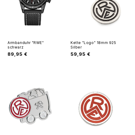
Armbanduhr "RWE"
Kette "Logo" 18mm 925
schwarz
Silber
Normaler
89,95 €
Normaler
59,95 €
Preis
Preis