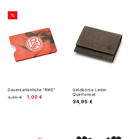
%
Dauerkartenhülle "RWE"
Geldbörse Leder
Querformat
Normaler
Verkaufspreis
1,00 €
3,00 €
Normaler
34,95 €
Preis
Preis