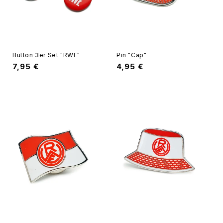
Button 3er Set "RWE"
Pin "Cap"
Normaler
7,95 €
Normaler
4,95 €
Preis
Preis