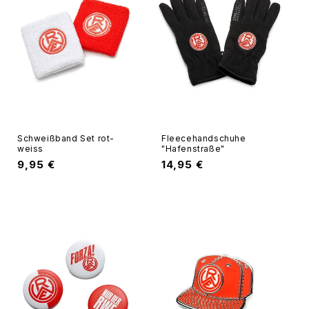
Schweißband Set rot-
Fleecehandschuhe
weiss
"Hafenstraße"
Normaler
9,95 €
Normaler
14,95 €
Preis
Preis