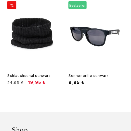
%
Bestseller
Schlauchschal schwarz
Sonnenbrille schwarz
Normaler
Verkaufspreis
Normaler
9,95 €
19,95 €
24,95 €
Preis
Preis
Shop