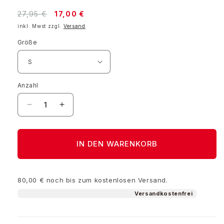
Normaler
Verkaufspreis
27,95 €
17,00 €
Preis
inkl. Mwst zzgl.
Versand
Größe
Anzahl
Verringere
Erhöhe
die
die
Menge
Menge
für
für
IN DEN WARENKORB
T-
T-
Shirt
Shirt
Stauder/RWE
Stauder/RWE
80,00 €
noch bis zum kostenlosen Versand.
Tradition
Tradition
Verbindet
Verbindet
Versandkostenfrei