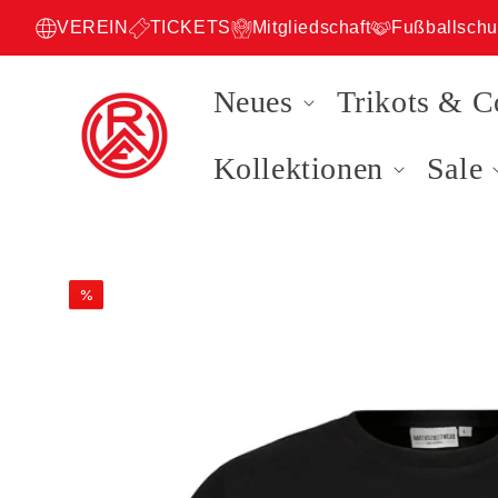
VEREIN
TICKETS
Mitgliedschaft
Fußballschu
Neues
Trikots & C
Kollektionen
Sale
ZU
PRODUKTINFORMATIONEN
%
SPRINGEN