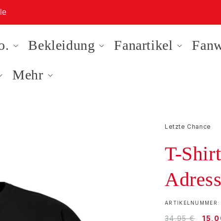
le
o.
Bekleidung
Fanartikel
Fanw
Mehr
Letzte Chance
T-Shir
Adress
SKU:
ARTIKELNUMMER: 
Normaler
Verk
34,95 €
15,0