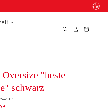
elt
Einloggen
Warenkorb
t Oversize "beste
e" schwarz
2441-1-S
aufspreis
0 €